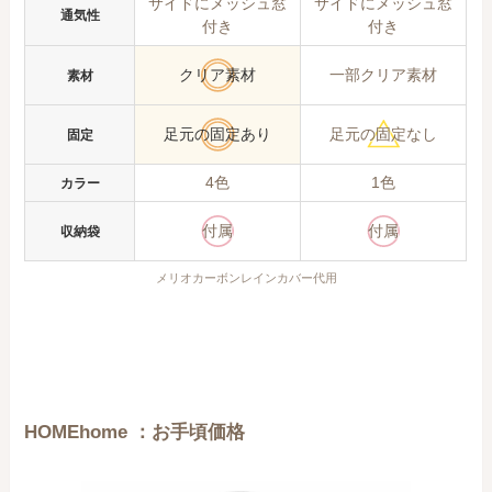
サイドにメッシュ窓
サイドにメッシュ窓
通気性
付き
付き
クリア素材
一部クリア素材
素材
足元の固定あり
足元の固定なし
固定
4色
1色
カラー
付属
付属
収納袋
メリオカーボンレインカバー代用
HOMEhome ：お手頃価格