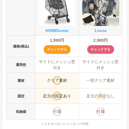
HOMEhome
Liscia
1,990円
2,980円
価格(税込)
チェックする
チェックする
サイドにメッシュ窓
サイドにメッシュ窓
通気性
付き
付き
クリア素材
一部クリア素材
素材
足元の固定あり
足元の固定なし
固定
付属
付属
収納袋
メリオカーボンレインカバー代用