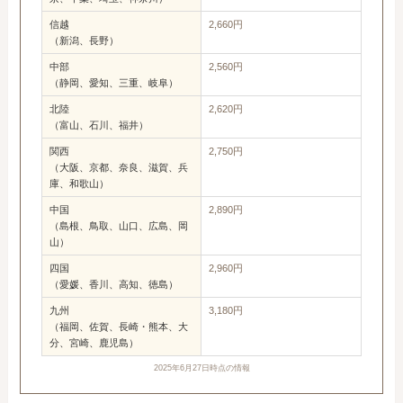
信越
2,660円
（新潟、長野）
中部
2,560円
（静岡、愛知、三重、岐阜）
北陸
2,620円
（富山、石川、福井）
関西
2,750円
（大阪、京都、奈良、滋賀、兵
庫、和歌山）
中国
2,890円
（島根、鳥取、山口、広島、岡
山）
四国
2,960円
（愛媛、香川、高知、徳島）
九州
3,180円
（福岡、佐賀、長崎・熊本、大
分、宮崎、鹿児島）
2025年6月27日時点の情報