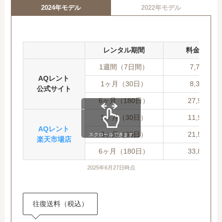
2024年モデル
2022年モデル
レンタル期間
料金(税込)
1週間（7日間）
7,780円
AQレント
1ヶ月（30日）
8,360円
公式サイト
6ヶ月（180日）
27,990円
1ヶ月（30日）
11,920円
AQレント
3ヶ月（90日）
21,590円
スクロールできます
楽天市場店
6ヶ月（180日）
33,870円
2025年6月27日時点
往復送料（税込）