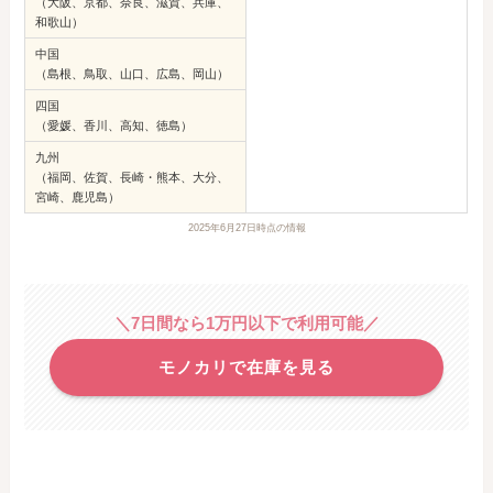
（大阪、京都、奈良、滋賀、兵庫、
和歌山）
中国
（島根、鳥取、山口、広島、岡山）
四国
（愛媛、香川、高知、徳島）
九州
（福岡、佐賀、長崎・熊本、大分、
宮崎、鹿児島）
2025年6月27日時点の情報
＼7日間なら1万円以下で利用可能／
モノカリで在庫を見る