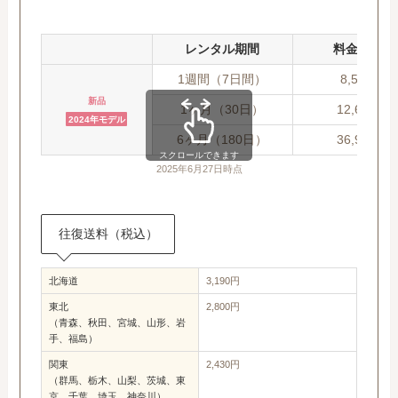
レンタル期間
料金(税込)
1週間（7日間）
8,580円
新品
1ヶ月（30日）
12,680円
2024年モデル
6ヶ月（180日）
36,980円
スクロールできます
2025年6月27日時点
往復送料（税込）
北海道
3,190円
東北
2,800円
（青森、秋田、宮城、山形、岩
手、福島）
関東
2,430円
（群馬、栃木、山梨、茨城、東
京、千葉、埼玉、神奈川）