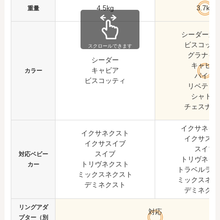
4.5kg
3.7kg
重量
シーダー
直営
ビスコッテ
スクロールできます
グラナイ
シーダー
キャビア
キャビア
カラー
パイン
ビスコッティ
リベテッ
シャトー
チェスナッ
イクサネク
イクサネクスト
イクサスイ
イクサスイブ
スイブ
スイブ
対応
ベビー
トリヴネク
トリヴネクスト
カー
トラベルラッ
ミックスネクスト
ミックスネク
デミネクスト
デミネクス
リングアダ
対応
プター（別