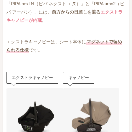
「PIPA next N（ピパ ネクスト エヌ）」と「PIPA urbn2（ピ
パ アーバン）」には、
前方からの日差しを遮る
エクストラ
キャノピーが内蔵
。
エクストラキャノピーは、シート本体に
マグネットで留め
られる仕様
です。
エクストラキャノピー
キャノピー