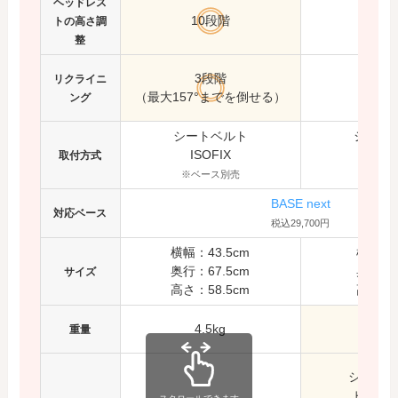
ヘッドレス
10段階
7段
トの高さ調
整
3段階
リクライニ
（最大157°までを倒せる）
ング
シートベルト
シート
ISOFIX
ISOF
取付方式
※ベース別売
※ベー
BASE next
対応ベース
税込29,700円
横幅：43.5cm
横幅：4
奥行：67.5cm
奥行：6
サイズ
高さ：58.5cm
高さ：5
4.5kg
3.7
重量
シーダー
ビスコ