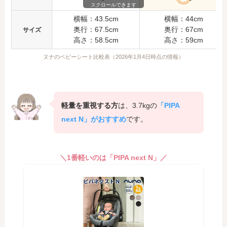
スクロールできます
横幅：43.5cm
横幅：44cm
奥行：67.5cm
奥行：67cm
サイズ
高さ：58.5cm
高さ：59cm
ヌナのベビーシート比較表（2026年1月4日時点の情報）
軽量を重視する方
は、3.7kgの
「PIPA
next N」がおすすめ
です。
＼1番軽いのは「PIPA next N」／