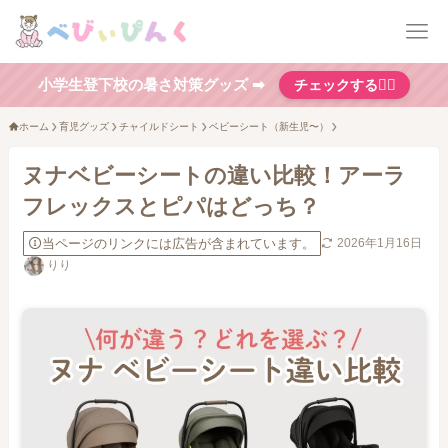
小学生登下校の暑さ対策グッズ ➡
チェックする👆🏻
ホーム
育児グッズ
チャイルドシート
ベビーシート（新生児〜）
ヌナベビーシートの違い比較！アーラ
フレックスとピパはどっち？
当ページのリンクには広告が含まれています。
2026年1月16日
りり