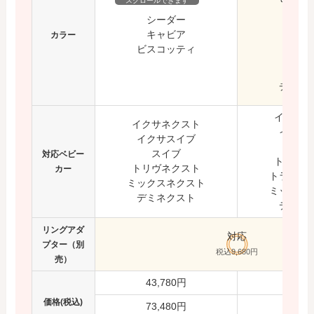
スクロールできます
グラナ
シーダー
キャ
キャビア
カラー
パイ
ビスコッティ
リベテ
シャ
チェス
イクサネ
イクサネクスト
イクサ
イクサスイブ
スイ
スイブ
対応
ベビー
トリヴネ
トリヴネクスト
カー
トラベル
ミックスネクスト
ミックス
デミネクスト
デミネ
リングアダ
対応
プター（別
税込9,680円
売）
43,780円
39,3
価格(税込)
73,480円
69,0