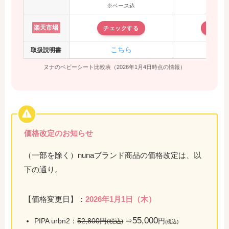
※ベース込
※ベー
楽天市場
チェックする
チェッ
こちら
こち
取扱説明書
ヌナのベビーシート比較表（2026年1月4日時点の情報）
価格改定のお知らせ
（一部を除く）nunaブランド商品の価格改定は、以
下の通り。
【価格変更日】：
2026年1月1日（木）
55,000
PIPA urbn2：
52,800円
⇒
円
(税込)
(税込)