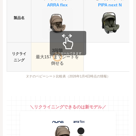
ARRA flex
PIPA next
N
製品名
3段階
スクロールできます
リクライ
最大157°までシートを
ニング
倒せる
ヌナのベビーシート比較表（2026年1月4日時点の情報）
＼リクライニングできるのは新モデル／