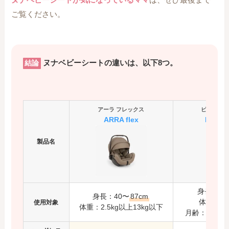
ご覧ください。
ヌナベビーシートの違いは、以下8つ。
結論
アーラ フレックス
ピパ ネク
ARRA flex
PIPA n
製品名
身長：40
身長：40〜
87cm
体重：13
使用対象
体重：2.5kg以上13kg以下
月齢：新生児