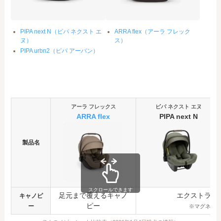
PIPA next N（ピパ ネクスト エ
ARRA flex（アーラ フレック
ヌ）
ス）
PIPA urbn2（ピパ アーバン）
アーラ フレックス
ピパ ネクスト エヌ
ARRA flex
PIPA next
N
製品名
スクロールできます
足元まで覆えるキャノ
エクストラキ
キャノピ
ピー
ー
※マグネッ