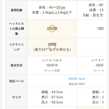
身長：40〜8
身長：40〜
87cm
体重：13kg
使用対象
体重：2.5kg以上13kg以下
月齢：新生児〜1
ヘッドレス
10段階
7段階
トの高さ調
整
3段階
リクライニ
（最大157°までを倒せる）
ング
シートベルト
シートベル
ISOFIX
ISOFIX
取付方式
※ベース別売
※ベース別
BASE next
対応ベース
税込29,700円
横幅：43.5cm
横幅：44c
奥行：67.5cm
奥行：67c
サイズ
高さ：58.5cm
高さ：59c