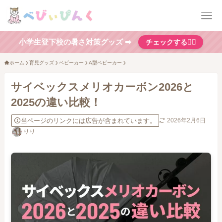
小学生登下校の暑さ対策グッズ ➡
チェックする👆🏻
ホーム
育児グッズ
ベビーカー
A型ベビーカー
サイベックスメリオカーボン2026と
2025の違い比較！
当ページのリンクには広告が含まれています。
2026年2月6日
りり