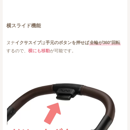
横スライド機能
ヌナ
イクサスイブ
は
手元のボタンを押せば
全輪が360°回転
するので、
横にも移動
が可能です。