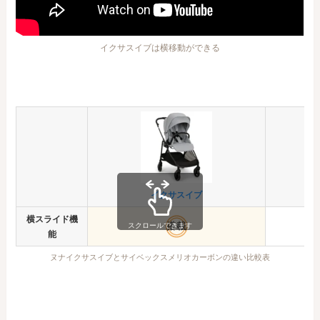
イクサスイブは横移動ができる
イクサスイブ
横スライド機
搭載
スクロールできます
能
ヌナイクサスイブとサイベックスメリオカーボンの違い比較表