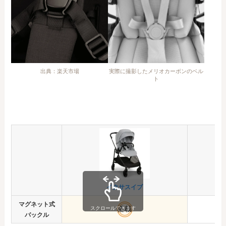
出典：楽天市場
実際に撮影したメリオカーボンのベル
ト
イクサスイブ
マグネット式
搭載
スクロールできます
バックル