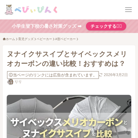
小学生登下校の暑さ対策グッズ ➡
チェックする👆🏻
ホーム
育児グッズ
ベビーカー
A型ベビーカー
ヌナイクサスイブとサイベックスメリ
オカーボンの違い比較！おすすめは？
当ページのリンクには広告が含まれています。
2026年3月2日
りり