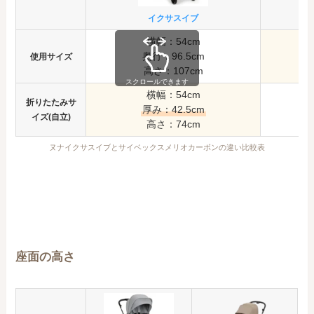
イクサスイブ
横幅：54cm
奥行：96.5cm
使用
サイズ
高さ：107cm
高
スクロールできます
横幅：54cm
折りたたみサ
厚み：42.5cm
イズ(自立)
高さ：74cm
ヌナイクサスイブとサイベックスメリオカーボンの違い比較表
座面の高さ