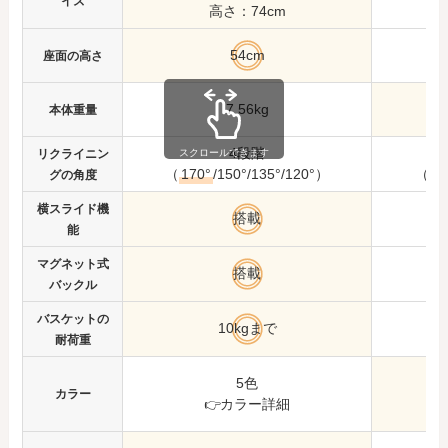
イズ
高さ：74cm
54cm
座面の高さ
7.56kg
本体重量
4段階
リクライニン
スクロールできます
（
170°
/150°/135°/120°）
（166
グの角度
横スライド機
搭載
能
マグネット式
搭載
バックル
バスケットの
10kgまで
耐荷重
5色
カラー
👉カラー詳細