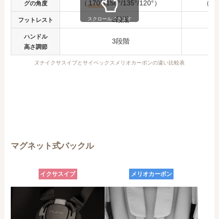
（
170°
/150°/135°/120°）
（166
グの角度
3段階
スクロールできます
フットレスト
ハンドル
3段階
高さ調節
ヌナイクサスイブとサイベックスメリオカーボンの違い比較表
マグネット式バックル
イクサスイブ
メリオカーボン